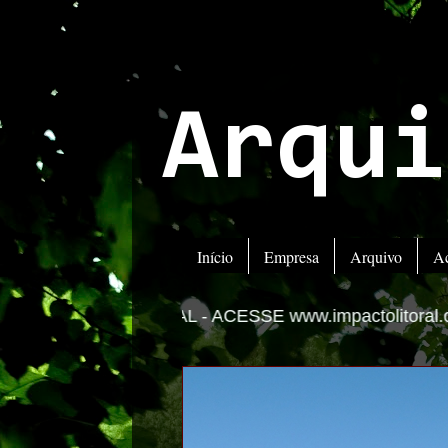
Arqui
Início
Empresa
Arquivo
A
 -
ACESSE www.impactolitoral.com.br