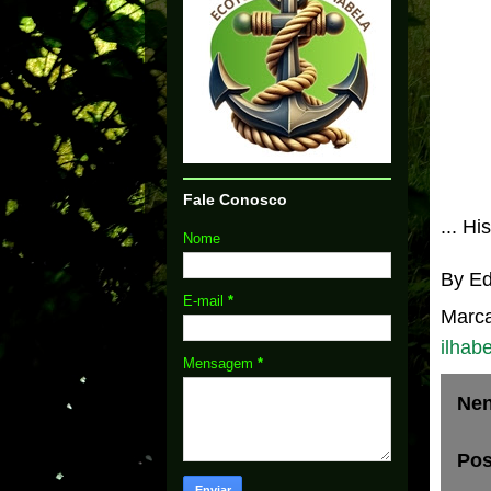
Fale Conosco
... Hi
Nome
By
Ed
E-mail
*
Marc
ilhab
Mensagem
*
Nen
Pos