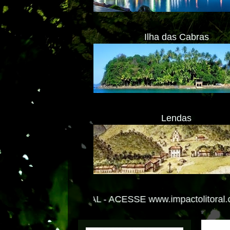
Ilha das Cabras
Lendas
 -
ACESSE www.impactolitoral.com.br
Transl