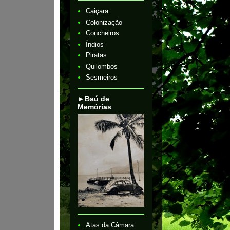
Caiçara
Colonização
Concheiros
Índios
Piratas
Quilombos
Sesmeiros
►Baú de
Memórias
Atas da Câmara