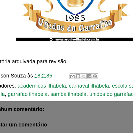
stória arquivada para revisão...
son Souza
às
18.2.85
adores:
academicos ilhabela
,
carnaval ilhabela
,
escola 
ela
,
garrafao ilhabela
,
samba ilhabela
,
unidos do garrafao
hum comentário:
tar um comentário