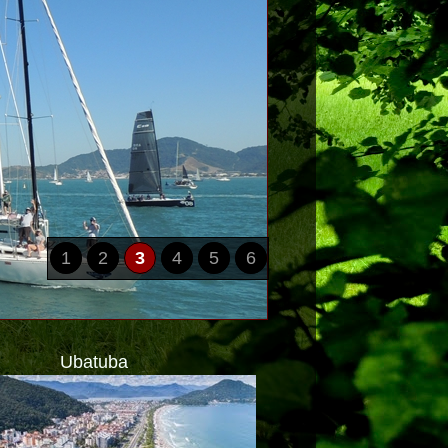
1
2
3
4
5
6
Ubatuba