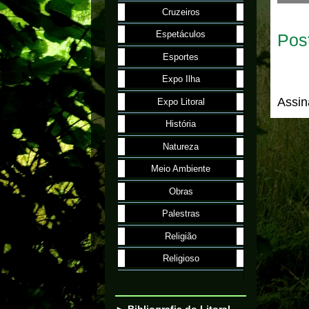
Cruzeiros
Espetáculos
Pos
Esportes
Expo Ilha
Assin
Expo Litoral
História
Natureza
Meio Ambiente
Obras
Palestras
Religião
Religioso
► Bibliografia do Litoral