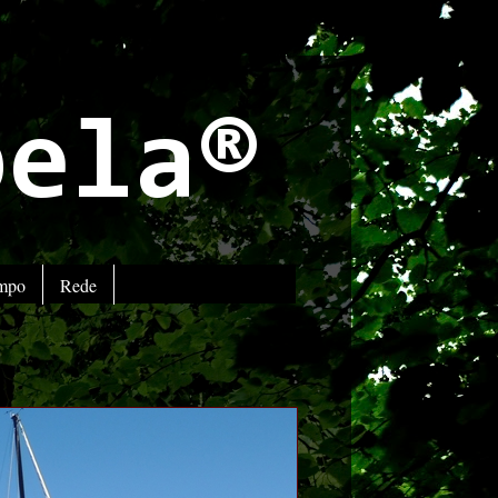
bela®
empo
Rede