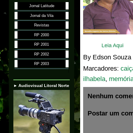
Jornal Latitude
Jornal da Vila
Revistas
RP 2000
RP 2001
Leia Aqui
RP 2002
By
Edson Souza
RP 2003
Marcadores:
caiç
ilhabela
,
memóri
► Audiovisual Litoral Norte
Nenhum comen
Postar um com