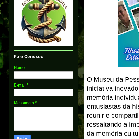
Fale Conosco
Nome
O Museu da Pess
E-mail
*
iniciativa inovad
memória individua
Mensagem
*
entusiastas da hi
reunir e comparti
ressaltando a imp
da memória cultur