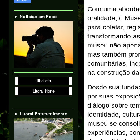
Com uma abordag
► Notícias em Foco
oralidade, o Mus
para coletar, regi
transformando-as
museu não apenas
mas também prom
comunitárias, inc
na construção da
Ilhabela
Desde sua funda
Litoral Norte
por suas exposiç
diálogo sobre te
identidade, cultu
► Litoral Entretenimento
museu se consoli
experiências, con