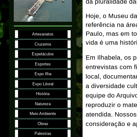
da pluralidade da
Hoje, o Museu da
referência na ár
Paulo, mas em to
Artesanatos
vida é uma histór
Cruzeiros
Espetáculos
Em Ilhabela, os 
Esportes
entrevistas com 
Expo Ilha
local, documenta
Expo Litoral
a diversidade cul
História
equipe do Arquivo
reproduzir o mat
Natureza
atendida. Nosso
Meio Ambiente
consideração e a
Obras
Palestras