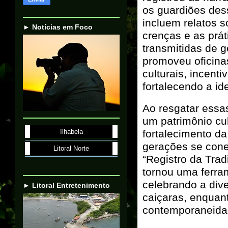
os guardiões des
incluem relatos s
► Notícias em Foco
crenças e as prát
transmitidas de 
promoveu oficinas
culturais, incent
fortalecendo a id
Ao resgatar essa
um patrimônio cu
fortalecimento d
Ilhabela
gerações se cone
Litoral Norte
“Registro da Trad
tornou uma ferram
celebrando a dive
► Litoral Entretenimento
caiçaras, enquant
contemporaneida