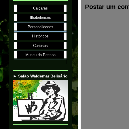
Postar um com
Caiçaras
Ilhabelenses
Personalidades
Históricos
Curiosos
Museu da Pessoa
► Salão Waldemar Belisário