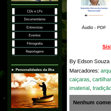
CDs e LPs
Documentários
Áudio - PDF
Entrevistas
Eventos
Filmografia
Sis
Reportagens
By
Edson Souza
► Personalidades da Ilha
Marcadores:
arqu
caiçaras
,
cartilha
imaterial
,
tradição
Nenhum comen