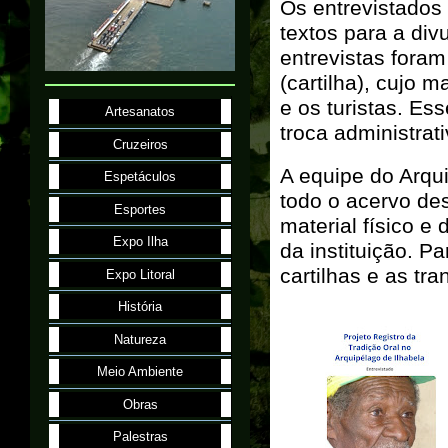
Os entrevistados
textos para a div
entrevistas foram
(cartilha), cujo m
e os turistas. Es
Artesanatos
troca administrat
Cruzeiros
A equipe do Arqu
Espetáculos
todo o acervo dest
Esportes
material físico e 
Expo Ilha
da instituição. P
cartilhas e as t
Expo Litoral
História
Natureza
Meio Ambiente
Obras
Palestras