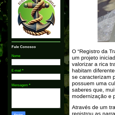
Fale Conosco
O “Registro da Tr
Nome
um projeto inicia
valorizar a rica 
habitam diferent
E-mail
*
se caracterizam p
possuem uma cult
Mensagem
*
saberes que, mui
modernização e p
Através de um tra
registrou as narr