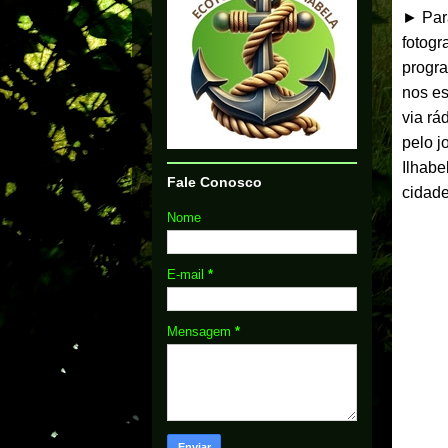
► Para
fotogr
progra
nos es
via rá
pelo j
Ilhabe
Fale Conosco
cidade
Nome
E-mail
*
Mensagem
*