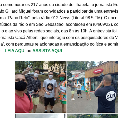
 comemorar os 217 anos da cidade de Ilhabela, o jornalista E
afo Giliard Miguel foram convidados a participar de uma entrevi
ma “Papo Reto”, pela rádio 012 News (Litoral 98.5 FM).
O encon
túdios da rádio em São Sebastião, aconteceu em (04/09/22), 
dio e ao vivo pelas redes sociais, das 8h às 10h. A entrevista fo
ornalista Cacá Alberti, que interagiu com os pesquisadores do ‘
la’, com perguntas relacionadas à emancipação política e admin
...
LEIA AQU
I
ou
ASSISTA AQUI