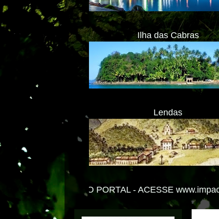
Ilha das Cabras
Lendas
O PORTAL -
ACESSE www.impactolitoral.com.br
Transl