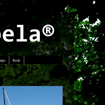
bela®
empo
Rede