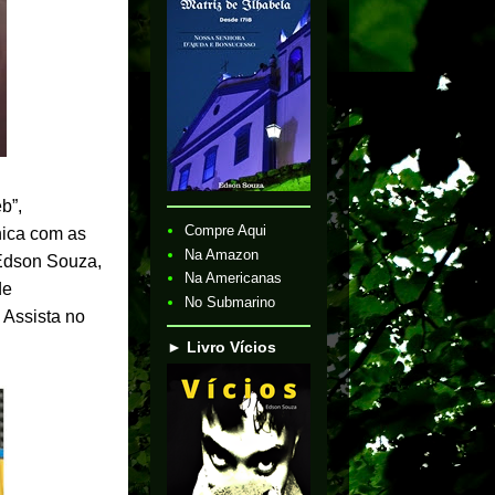
b”,
Compre Aqui
ônica com as
Na Amazon
 Edson Souza,
Na Americanas
de
No Submarino
 Assista no
► Livro Vícios