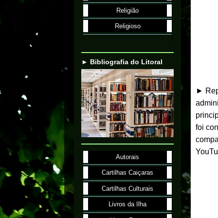
Religião
Religioso
► Bibliografia do Litoral
► Repo
admini
princi
foi co
compar
YouTu
Autorais
Cartilhas Caiçaras
Cartilhas Culturais
Livros da Ilha