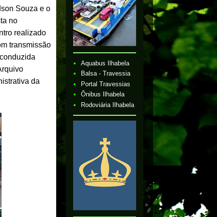
dson Souza e o
sta no
tro realizado
com transmissão
i conduzida
Aquabus Ilhabela
Arquivo
Balsa - Travessia
istrativa da
Portal Travessias
Ônibus Ilhabela
Rodoviária Ilhabela