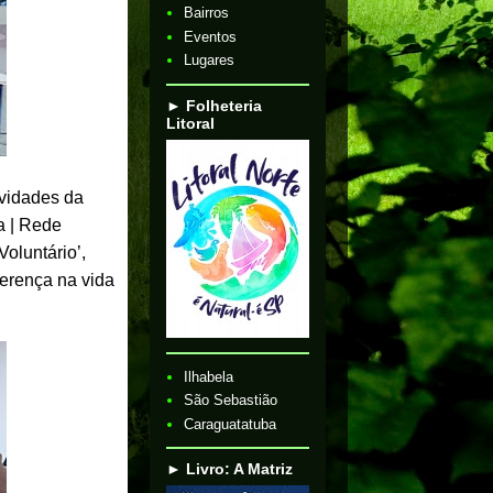
Bairros
Eventos
Lugares
► Folheteria
Litoral
ividades da
a | Rede
oluntário’,
ferença na vida
Ilhabela
São Sebastião
Caraguatatuba
► Livro: A Matriz