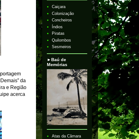
Caiçara
Colonização
Concheiros
Índios
Piratas
Quilombos
Sesmeiros
►Baú de
Memórias
eportagem
e Demais” da
ira e Região
quipe acerca
Atas da Câmara