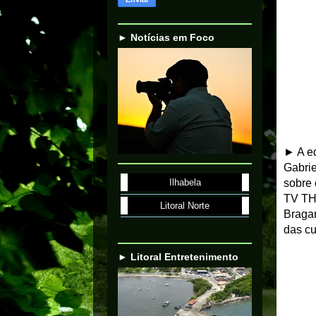
► Notícias em Foco
► A eq
Gabrie
sobre 
Ilhabela
TV THA
Litoral Norte
Bragan
das cu
► Litoral Entretenimento