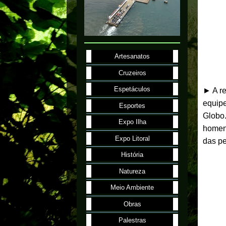
Artesanatos
Cruzeiros
Espetáculos
► A re
equipe
Esportes
Globo.
Expo Ilha
homena
Expo Litoral
das p
História
Natureza
Meio Ambiente
Obras
Palestras