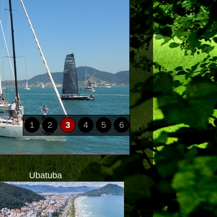
1
2
3
4
5
6
Ubatuba