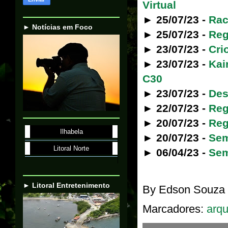
Virtual
► 25/07/23 -
Rac
► Notícias em Foco
► 25/07/23 -
Reg
► 23/07/23 -
Cri
► 23/07/23 -
Kai
C30
► 23/07/23 -
Des
► 22/07/23 -
Reg
► 20/07/23 -
Reg
Ilhabela
► 20/07/23 -
Sem
Litoral Norte
► 06/04/23 -
Sem
► Litoral Entretenimento
By
Edson Souza
Marcadores:
arqu