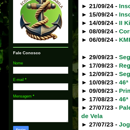
► 21/09/24 -
Ins
► 15/09/24 -
Ins
► 14/09/24 -
II 
► 08/09/24 -
Cor
► 06/09/24 -
KMF
Fale Conosco
► 29/09/23 -
Seg
Nome
► 17/09/23 -
Reg
► 12/09/23 -
Seg
E-mail
*
► 10/09/23 -
46ª
► 09/09/23 -
Pri
Mensagem
*
► 17/08/23 -
46ª
► 27/07/23 -
Pal
de Vela
► 27/07/23 -
Jog