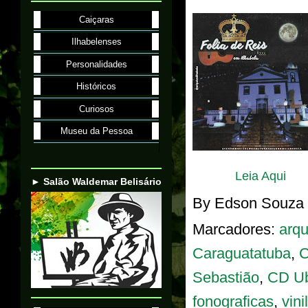
Caiçaras
Ilhabelenses
Personalidades
Históricos
Curiosos
Museu da Pessoa
Leia Aqui
► Salão Waldemar Belisário
By
Edson Souza
Marcadores:
arqu
Caraguatatuba
,
C
Sebastião
,
CD U
fonograficas
,
vinil