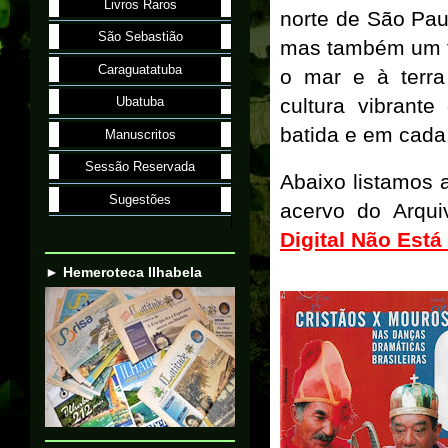
Livros Raros
norte de São Pa
São Sebastião
mas também um t
Caraguatatuba
o mar e à terr
cultura vibrant
Ubatuba
batida e em cada
Manuscritos
Sessão Reservada
Abaixo listamos 
Sugestões
acervo do Arqu
Digital Não Está
► Hemeroteca Ilhabela