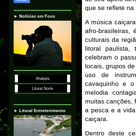
que se reflete na
► Notícias em Foco
A música caiçara
afro-brasileiras
culturais da regi
litoral paulist
celebram o passa
locais, grupos de
uso de instrum
Ilhabela
cavaquinho e o 
Litoral Norte
melodia contagi
muitas canções, 
a pesca e a vida
► Litoral Entretenimento
caiçara.
Dentro deste c