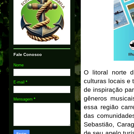
Fale Conosco
Nome
O litoral norte
culturas locais e
E-mail
*
de inspiração par
gêneros musicai
Mensagem
*
essa região car
das comunidades
Sebastião, Cara
de seu apelo turí