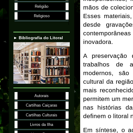
mãos de colecio
Religião
Esses materiais,
Religioso
desde gravaçõe
contemporâneas
► Bibliografia do Litoral
inovadora.
A preservação 
trabalhos de ar
modernos, são 
cultural da regi
mais reconhecid
Autorais
permitem um merg
Cartilhas Caiçaras
nas histórias d
definem o litoral
Cartilhas Culturais
Livros da Ilha
Em síntese, o a