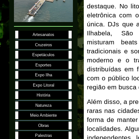
destaque. No lit
eletrônica com 
única. DJs que 
Ilhabela, São
Artesanatos
misturam beat
Cruzeiros
tradicionais e s
Espetáculos
moderno e o tra
Esportes
distribuídas em
Expo Ilha
com o público l
Expo Litoral
região em busca 
História
Além disso, a pr
Natureza
raras nas cidade
Meio Ambiente
forma de manter
Obras
localidades. Al
Palestras
independentes, 