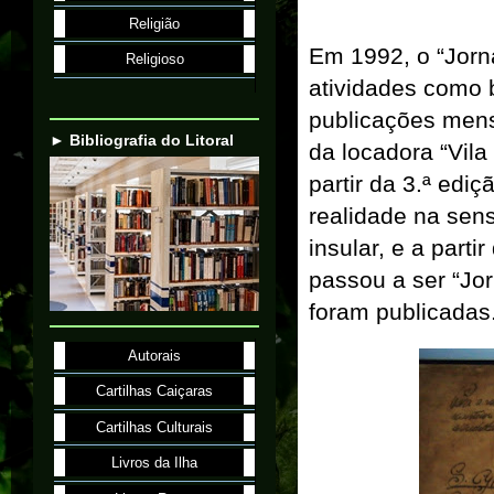
Religião
Em 1992, o “Jorna
Religioso
atividades como b
publicações men
► Bibliografia do Litoral
da locadora “Vila
partir da 3.ª edi
realidade na sens
insular, e a part
passou a ser “Jor
foram publicadas
Autorais
Cartilhas Caiçaras
Cartilhas Culturais
Livros da Ilha