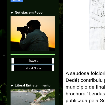
► Notícias em Foco
Ilhabela
Litoral Norte
A saudosa folclo
Dedé) contribuiu 
► Litoral Entretenimento
município de Ilh
brochura “Lendas,
publicada pela S