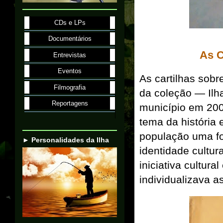
CDs e LPs
Documentários
As C
Entrevistas
Eventos
As cartilhas sobre
Filmografia
da coleção — Il
Reportagens
município em 200
tema da história 
população uma fo
► Personalidades da Ilha
identidade cultur
iniciativa cultur
individualizava a