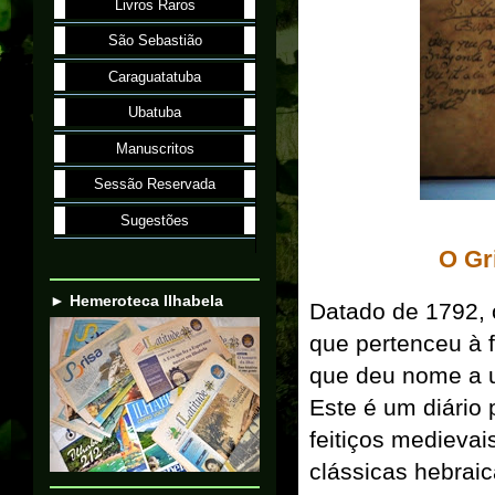
Livros Raros
São Sebastião
Caraguatatuba
Ubatuba
Manuscritos
Sessão Reservada
Sugestões
O Gr
► Hemeroteca Ilhabela
Datado de 1792, o
que pertenceu à f
que deu nome a um
Este é um diário
feitiços medievai
clássicas hebraic