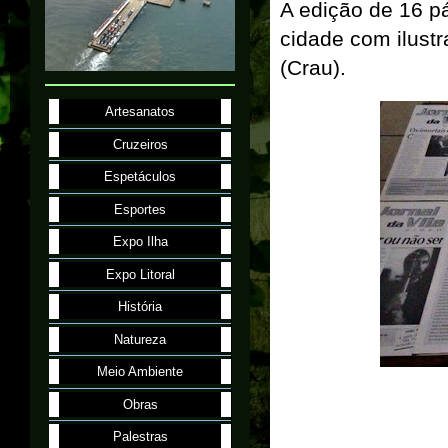
A edição de 16 pá
cidade com ilust
(Crau).
Artesanatos
Cruzeiros
Espetáculos
Esportes
Expo Ilha
Expo Litoral
História
Natureza
Meio Ambiente
Obras
Palestras