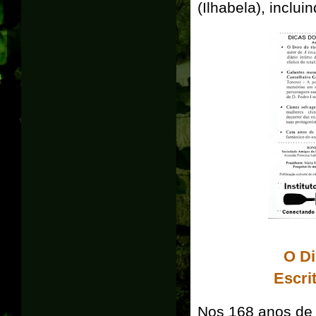
(Ilhabela), inclu
O Di
Escri
Nos 168 anos de I