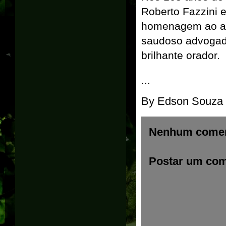
Roberto
Fazzini
e
homenagem ao aniv
saudoso advogad
brilhante orador.
...
By
Edson Souza
Nenhum comen
Postar um com