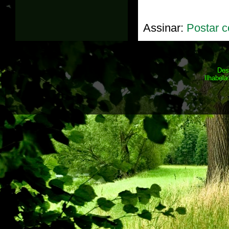
Assinar:
Postar c
Des
Ilhabel