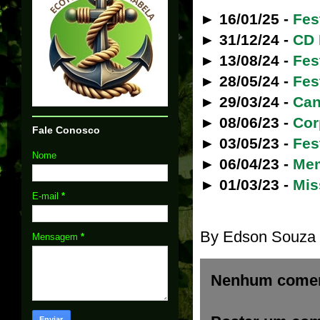
► 16/01/25 -
Fes
► 31/12/24 -
CD 
► 13/08/24 -
Fes
► 28/05/24 -
Fes
► 29/03/24 -
Can
► 08/06/23 -
Cor
Fale Conosco
► 03/05/23 -
Fes
Nome
► 06/04/23 -
Mem
► 01/03/23 -
Mis
E-mail
*
By
Edson Souza
Mensagem
*
Nenhum comen