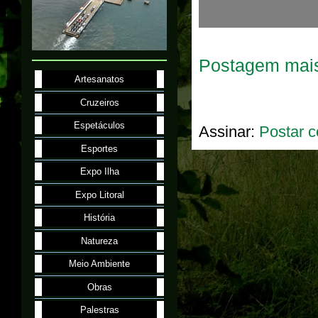
Postagem mais
Artesanatos
Cruzeiros
Espetáculos
Assinar:
Postar c
Esportes
Expo Ilha
Expo Litoral
História
Natureza
Meio Ambiente
Obras
Palestras