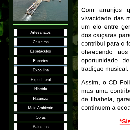
Com arranjos q
vivacidade das m
um elo entre ge
Artesanatos
dos caiçaras par
Cruzeiros
contribui para o 
oferecendo aos
Espetáculos
oportunidade de
Esportes
tradição musical.
Expo Ilha
Expo Litoral
Assim, o CD Fol
História
mas uma contribui
de Ilhabela, gar
Natureza
continuem a ecoa
Meio Ambiente
Obras
*Si
Palestras