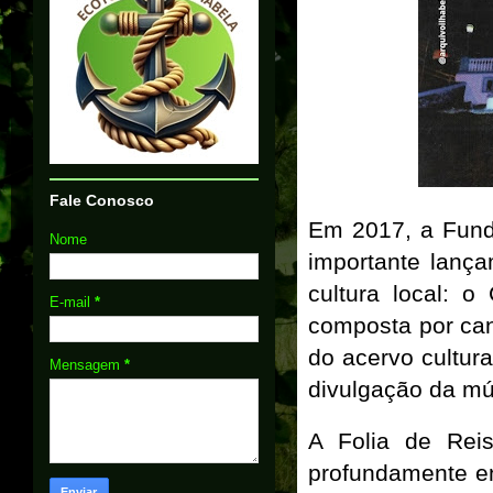
Fale Conosco
Em 2017, a Funda
Nome
importante lanç
cultura local: 
E-mail
*
composta por can
do acervo cultur
Mensagem
*
divulgação da mús
A Folia de Reis
profundamente enr