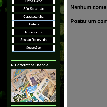
Livros Raros
Nenhum comen
São Sebastião
Caraguatatuba
Postar um com
Ubatuba
Manuscritos
Sessão Reservada
Sugestões
► Hemeroteca Ilhabela