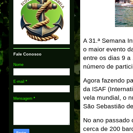
A 31.ª Semana In
o maior evento d
Fale Conosco
entre os dias 9 a
Nome
número de partic
Agora fazendo par
E-mail
*
da ISAF (Internat
vela mundial, o n
Mensagem
*
São Sebastião de
No ano passado o
cerca de 200 bar