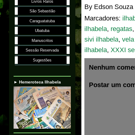
Livros Raros
By
Edson Souza
São Sebastião
Marcadores:
ilha
Caraguatatuba
ilhabela
,
regatas
Ubatuba
sivi ilhabela
,
vela
Manuscritos
ilhabela
,
XXXI se
Sessão Reservada
Sugestões
Nenhum comen
► Hemeroteca Ilhabela
Postar um com