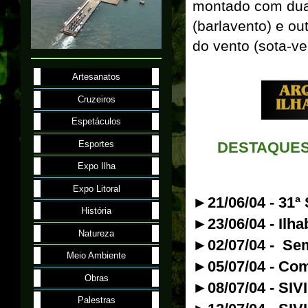
montado com duas
(barlavento) e ou
do vento (sota-ve
Artesanatos
Cruzeiros
Espetáculos
Esportes
DESTAQUES
Expo Ilha
Expo Litoral
►21/06/04 - 31ª 
História
►23/06/04 - Ilha
Natureza
►02/07/04 - Se
Meio Ambiente
►05/07/04 - Co
Obras
►08/07/04 - SIV
Palestras