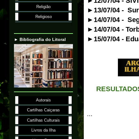
►12/07/04 - SIV
Religião
►13/07/04 - Sur
Religioso
►14/07/04 - Se
►14/07/04 - Tor
►15/07/04 - Ed
► Bibliografia do Litoral
RESULTADO
Autorais
Cartilhas Caiçaras
...
Cartilhas Culturais
Livros da Ilha