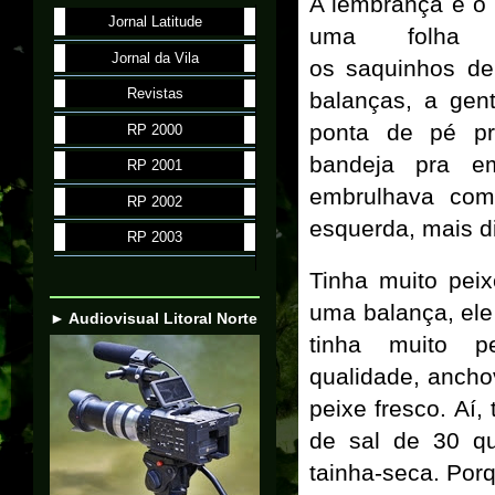
A lembrança é o 
Jornal Latitude
uma folha 
Jornal da Vila
os saquinhos de
Revistas
balanças, a gen
ponta de pé pr
RP 2000
bandeja pra e
RP 2001
embrulhava com
RP 2002
esquerda, mais di
RP 2003
Tinha muito pei
uma balança, ele 
► Audiovisual Litoral Norte
tinha muito p
qualidade, ancho
peixe fresco. Aí
de sal de 30 qu
tainha-seca. Por