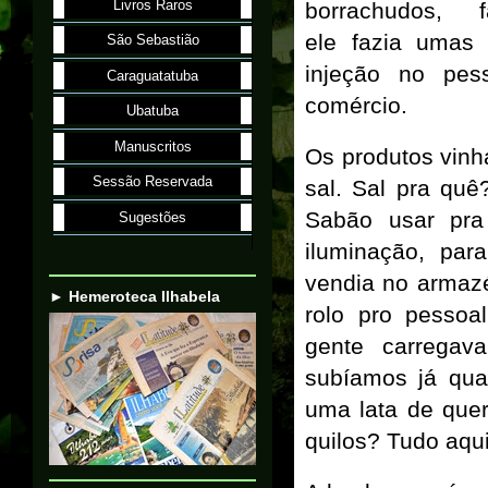
Livros Raros
borrachudos,
ele fazia umas
São Sebastião
injeção no pes
Caraguatatuba
comércio.
Ubatuba
Manuscritos
Os produtos vinh
Sessão Reservada
sal. Sal pra quê
Sabão usar pra
Sugestões
iluminação, par
vendia no armazé
► Hemeroteca Ilhabela
rolo pro pessoa
gente carregav
subíamos já qu
uma lata de que
quilos? Tudo aqui