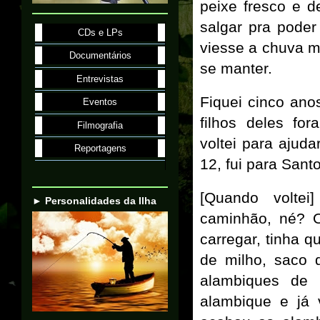
peixe fresco e 
salgar pra pode
CDs e LPs
viesse a chuva ma
Documentários
se manter.
Entrevistas
Fiquei cinco ano
Eventos
filhos deles fo
Filmografia
voltei para aju
Reportagens
12, fui para Santo
[Quando voltei
► Personalidades da Ilha
caminhão, né? O
carregar, tinha q
de milho, saco d
alambiques de 
alambique e já 