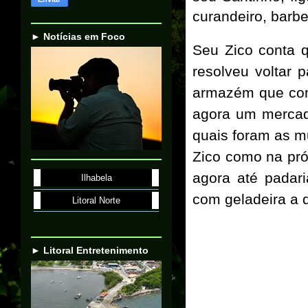
curandeiro, barb
► Notícias em Foco
Seu Zico conta 
resolveu voltar 
armazém que com
agora um mercad
quais foram as m
Zico como na próp
agora até padar
Ilhabela
com geladeira a 
Litoral Norte
► Litoral Entretenimento