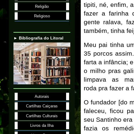
tipiti, né, enfim
Religião
fazer a farinha
Religioso
gente ralava, fa
também, tinha fei
► Bibliografia do Litoral
Meu pai tinha u
35 porcos assim.
farta a infância;
o milho pras gali
limpava as man
roda pra fazer a 
Autorais
O fundador [do m
Cartilhas Caiçaras
faleceu, ficou 
Cartilhas Culturais
seu Santinho era 
Livros da Ilha
fazia os reméd