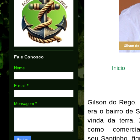
Fale Conosco
Inicio
Nome
E-mail
*
Gilson do Rego,
Mensagem
*
era o bairro de 
vinda da terra.
como comerci
seu Santinho, fi