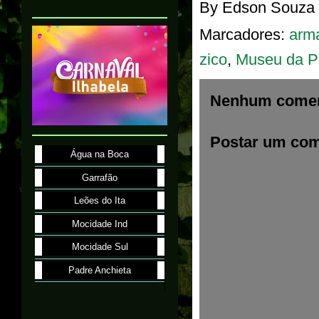
By
Edson Souza
Marcadores:
arm
zico
,
Museu da P
Nenhum comen
Postar um com
Água na Boca
Garrafão
Leões do Ita
Mocidade Ind
Mocidade Sul
Padre Anchieta