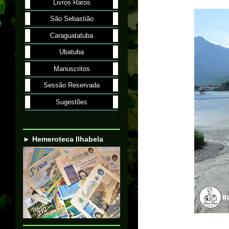
Livros Raros
São Sebastião
Caraguatatuba
Ubatuba
Manuscritos
Sessão Reservada
Sugestões
► Hemeroteca Ilhabela