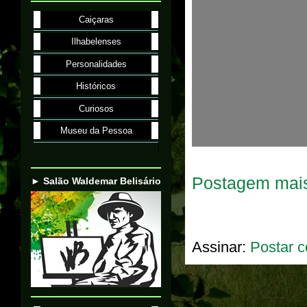
Caiçaras
Ilhabelenses
Personalidades
Históricos
Curiosos
Museu da Pessoa
Postagem mais
► Salão Waldemar Belisário
Assinar:
Postar c