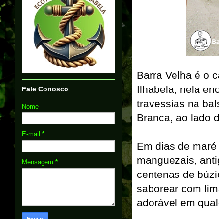
Barra Velha é o c
Ilhabela, nela e
Fale Conosco
travessias na bal
Nome
Branca, ao lado 
E-mail
*
Em dias de maré b
manguezais, anti
Mensagem
*
centenas de búzio
saborear com lim
adorável em qual