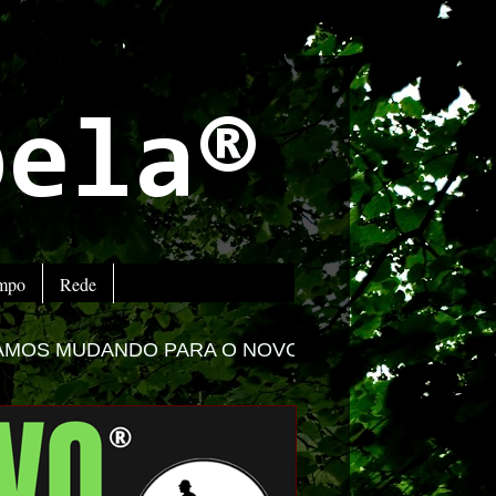
bela®
empo
Rede
RA O NOVO PORTAL -
ACESSE www.impactolitoral.co