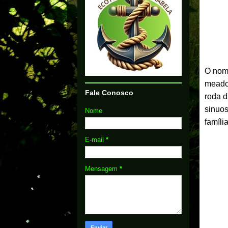
O nome
meados
Fale Conosco
roda d
sinuo
Nome
famíli
E-mail
*
Mensagem
*