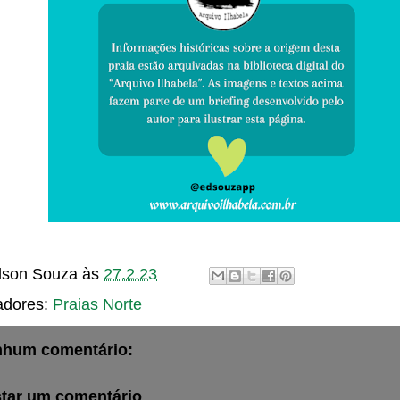
son Souza
às
27.2.23
adores:
Praias Norte
hum comentário:
tar um comentário