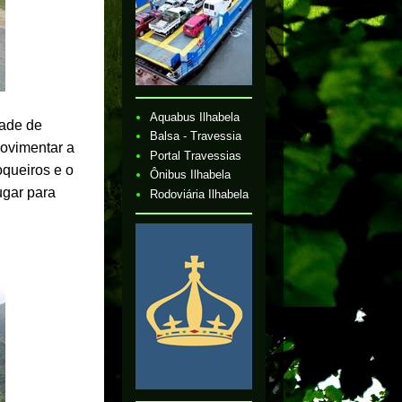
Aquabus Ilhabela
dade de
Balsa - Travessia
movimentar a
Portal Travessias
oqueiros e o
Ônibus Ilhabela
ugar para
Rodoviária Ilhabela