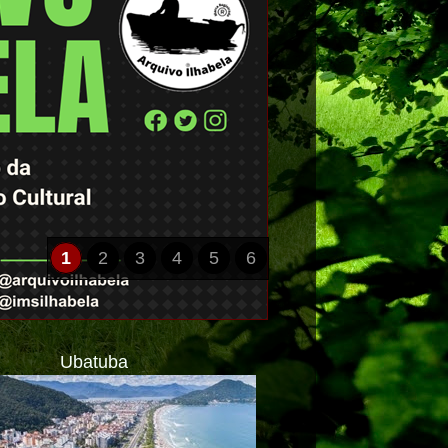
1
2
3
4
5
6
Ubatuba