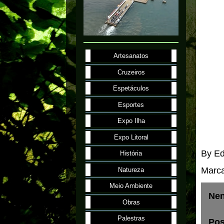
Artesanatos
Cruzeiros
Espetáculos
Esportes
Expo Ilha
Expo Litoral
By
Ed
História
Marc
Natureza
Meio Ambiente
Nen
Obras
Palestras
Pos