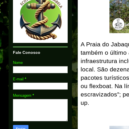
A Praia do Jabaq
também o último 
Fale Conosco
infraestrutura in
Nome
local. São dezen
pacotes turísticos
E-mail
*
ou flexboat. Na l
escravizados”; p
Mensagem
*
up.