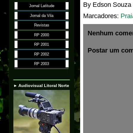
By
Edson Souza
Jornal Latitude
Marcadores:
Prai
Jornal da Vila
Revistas
Nenhum comen
RP 2000
RP 2001
Postar um com
RP 2002
RP 2003
► Audiovisual Litoral Norte