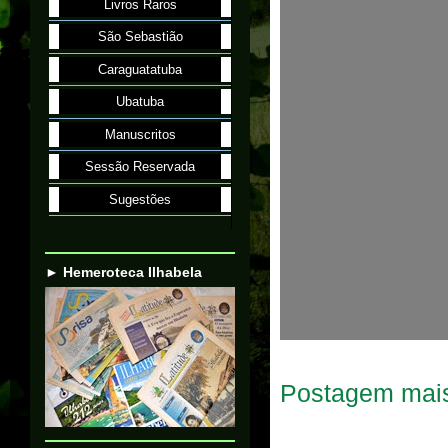
Livros Raros
São Sebastião
Caraguatatuba
Ubatuba
Manuscritos
Sessão Reservada
Sugestões
► Hemeroteca Ilhabela
Postagem mais