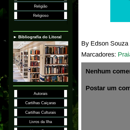
Religião
Religioso
► Bibliografia do Litoral
By
Edson Souza
Marcadores:
Prai
Nenhum comen
Postar um com
Autorais
Cartilhas Caiçaras
Cartilhas Culturais
Livros da Ilha