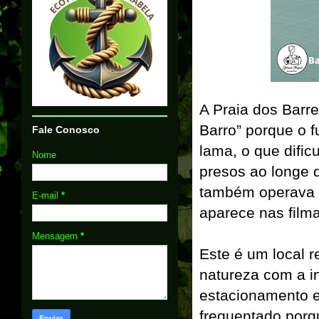
A Praia dos Barre
Barro” porque o 
Fale Conosco
lama, o que dific
Nome
presos ao longe 
também operava n
E-mail
*
aparece nas film
Mensagem
*
Este é um local r
natureza com a in
estacionamento e
frequentado porqu