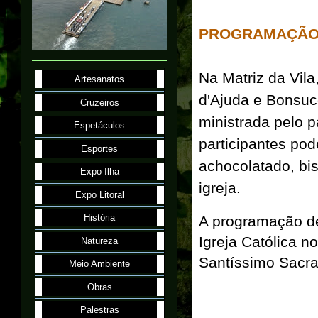
PROGRAMAÇÃO 
Na Matriz da Vil
Artesanatos
d'Ajuda e Bonsuc
Cruzeiros
ministrada pelo 
Espetáculos
participantes pod
Esportes
achocolatado, bis
Expo Ilha
igreja.
Expo Litoral
História
A programação d
Igreja Católica 
Natureza
Santíssimo Sacra
Meio Ambiente
Obras
Palestras