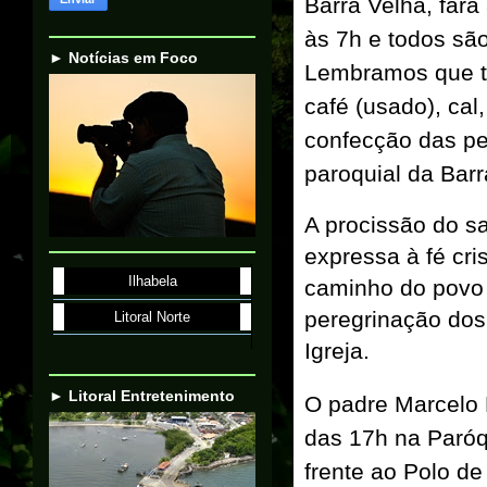
Barra Velha, far
às 7h e todos são
► Notícias em Foco
Lembramos que ta
café (usado), cal,
confecção das pe
paroquial da Barr
A procissão do sa
expressa à fé cri
Ilhabela
caminho do povo 
peregrinação dos 
Litoral Norte
Igreja.
► Litoral Entretenimento
O padre Marcelo 
das 17h na Paróq
frente ao Polo de