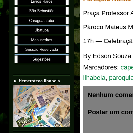
Livros Raros
São Sebastião
Praça Professor A
Caraguatatuba
Pároco Mateus Ma
Ubatuba
17h — Celebração
Manuscritos
Sessão Reservada
By
Edson Souza
Sugestões
Marcadores:
cape
ilhabela
,
paroquia
► Hemeroteca Ilhabela
Nenhum comen
Postar um com