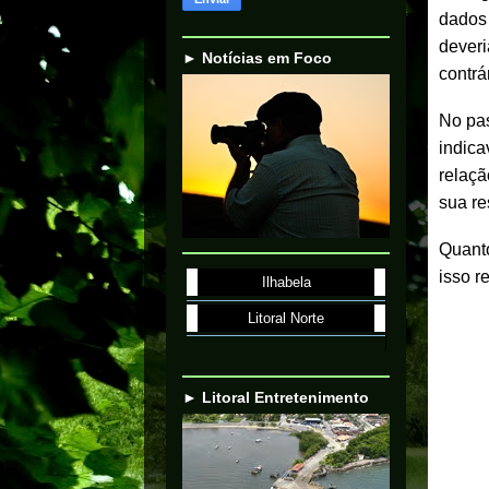
dados 
deveri
► Notícias em Foco
contrá
No pas
indica
relaçã
sua re
Quanto
isso r
Ilhabela
Litoral Norte
► Litoral Entretenimento