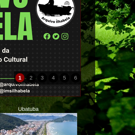
1
2
3
4
5
6
Ubatuba