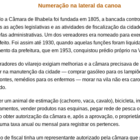
Numeração na lateral da canoa
 a Câmara de Ilhabela foi fundada em 1805, a bancada contr
 as ações legislativas e as atividades de fiscalização da cid
efas administrativas. Um dos vereadores era nomeado para exe
feito. Foi assim até 1930, quando aquelas funções foram liqui
ento da prefeitura, que em 1953, conquistou prédio próprio na V
adores do vilarejo exigiam melhorias e a câmara precisava de
ir na manutenção da cidade — comprar gasóleo para os lampiõ
ontes, remédios para os enfermos — morar na vila não era caro
ado.
er um animal de estimação (cachorro, vaca, cavalo), bicicleta, i
amentos, vender produtos nas esquinas, pegar rede de pesca o
o obter autorização da câmara e, após a aprovação, o proprietár
uma taxa anual ou mensal para registrar os pertences.
o de fiscal tinha um representante autorizado pela câmara que