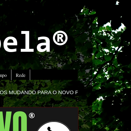
bela®
empo
Rede
 O NOVO PORTAL -
ACESSE www.impactolitoral.com.b