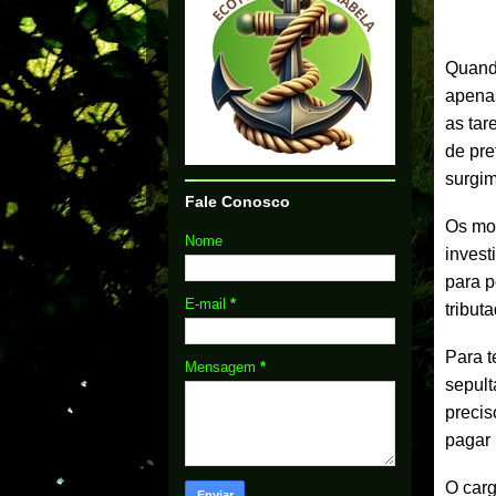
Quando
apenas
as tar
de pre
surgim
Fale Conosco
Os mor
Nome
invest
para p
E-mail
*
tribut
Para t
Mensagem
*
sepult
precis
pagar 
O carg