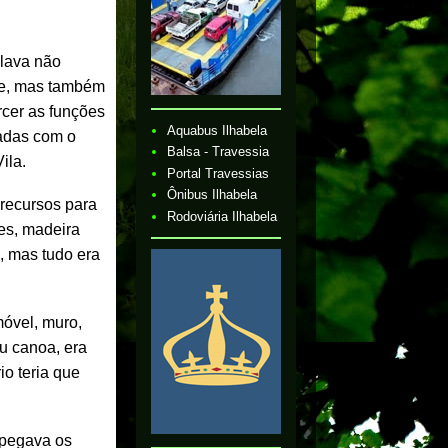
olava não
ade, mas também
rcer as funções
Aquabus Ilhabela
dadas com o
Balsa - Travessia
ila.
Portal Travessias
Ônibus Ilhabela
 recursos para
Rodoviária Ilhabela
es, madeira
, mas tudo era
móvel, muro,
u canoa, era
io teria que
 pegava os