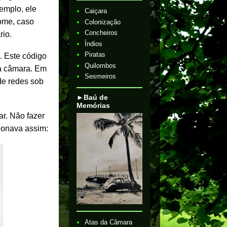
emplo, ele
Caiçara
nome, caso
Colonização
Concheiros
rio.
Índios
Piratas
. Este código
Quilombos
da câmara. Em
Sesmeiros
de redes sob
►Baú de
Memórias
r. Não fazer
cionava assim:
Atas da Câmara