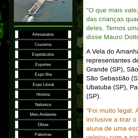
''O que mais vale
das crianças quan
deles. Temos uma
Artesanatos
disse Mauro Dotto
Cruzeiros
A Vela do Amanhã
Espetáculos
representantes de
Esportes
Grande (SP), São
Expo Ilha
São Sebastião (SP
Expo Litoral
Ubatuba (SP), Pa
História
(SP).
Natureza
"Foi muito legal.
Meio Ambiente
inclusive a tirar 
Obras
aluna de uma esc
Palestras
velejou com a tr