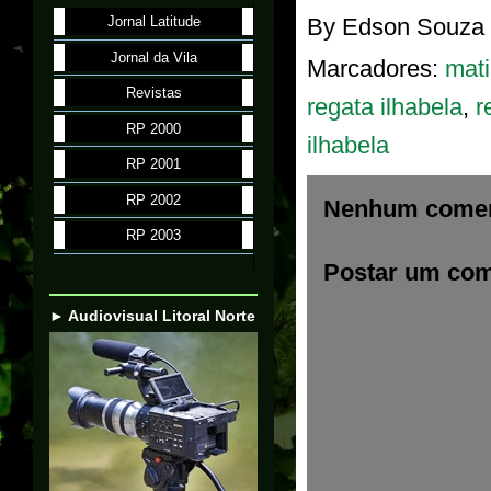
By
Edson Souza
Jornal Latitude
Jornal da Vila
Marcadores:
mati
Revistas
regata ilhabela
,
r
RP 2000
ilhabela
RP 2001
RP 2002
Nenhum comen
RP 2003
Postar um com
► Audiovisual Litoral Norte