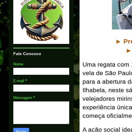
►
Pr
►
Fale Conosco
Uma regata com 1
Nome
vela de São Paul
para a abertura 
E-mail
*
Ilhabela, neste 
velejadores miri
Mensagem
*
experiência únic
começa oficialme
A ação social ide