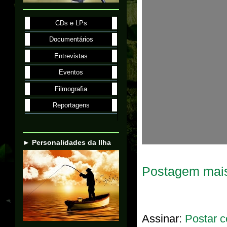
CDs e LPs
Documentários
Entrevistas
Eventos
Filmografia
Reportagens
► Personalidades da Ilha
Postagem mais
Assinar:
Postar c