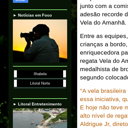
junto com a comi
adesão recorde de
► Notícias em Foco
Vela do Amanhã.
Entre as equipes,
crianças a bordo,
enriquecedora par
regata Vela do A
medalhista de br
Ilhabela
segundo colocado
Litoral Norte
''A vela brasilei
essa iniciativa,
► Litoral Entretenimento
E hoje não teve 
alto nível de reg
Aldrigue Jr, dire