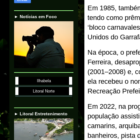
Em 1985, também 
tendo como prêmi
► Notícias em Foco
‘bloco carnavale
Unidos do Garraf
Na época, o pref
Ferreira, desapro
(2001–2008) e, c
ela recebeu o no
Ilhabela
Recreação Prefei
Litoral Norte
Em 2022, na prog
► Litoral Entretenimento
população assisti
camarins, arquiba
banheiros, pista 