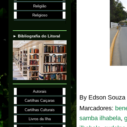
Religião
Religioso
► Bibliografia do Litoral
Autorais
By
Edson Souza
Cartilhas Caiçaras
Marcadores:
ben
Cartilhas Culturais
samba ilhabela
,
g
Livros da Ilha