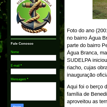
Foto do ano (20
no bairro Água B
Fale Conosco
parte do bairro 
Água Branca, mai
Nome
SUDELPA iniciou 
E-mail
*
riacho, cujas obr
inauguração ofic
Mensagem
*
Aqui foi o berço
família de Bened
aproveitou as ter