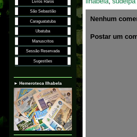
ilhabela
,
sudelpa 
Livros Raros
São Sebastião
Nenhum comen
Caraguatatuba
Ubatuba
Postar um com
Manuscritos
Sessão Reservada
Sugestões
► Hemeroteca Ilhabela