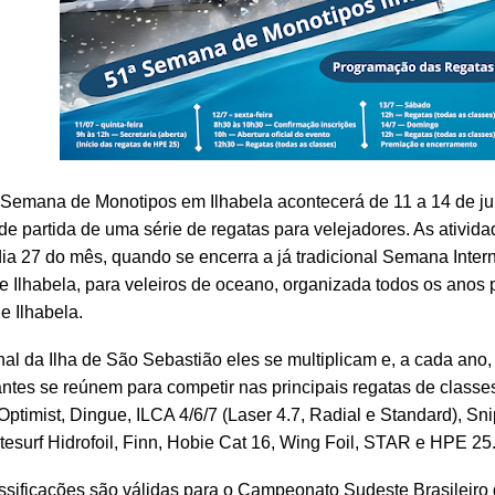
 Semana de Monotipos em Ilhabela acontecerá de 11 a 14 de ju
de partida de uma série de regatas para velejadores. As ativi
dia 27 do mês, quando se encerra a já tradicional Semana Inter
e Ilhabela, para veleiros de oceano, organizada todos os anos 
e Ilhabela.
al da Ilha de São Sebastião eles se multiplicam e, a cada ano
antes se reúnem para competir nas principais regatas de class
ptimist, Dingue, ILCA 4/6/7 (Laser 4.7, Radial e Standard), Sn
itesurf Hidrofoil, Finn, Hobie Cat 16, Wing Foil, STAR e HPE 25
ssificações são válidas para o Campeonato Sudeste Brasileiro