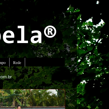
bela®
empo
Rede