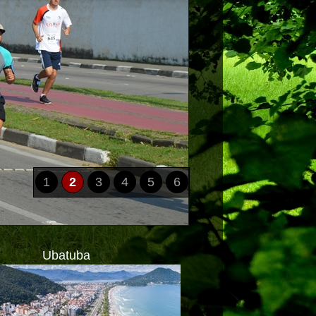
1
2
3
4
5
6
Ubatuba