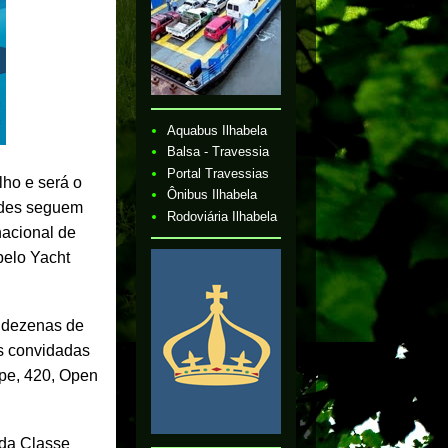
Aquabus Ilhabela
Balsa - Travessia
Portal Travessias
lho e será o
Ônibus Ilhabela
dades seguem
Rodoviária Ilhabela
nacional de
pelo Yacht
, dezenas de
es convidadas
ipe, 420, Open
.
 da Classe