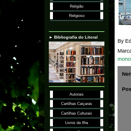
Religião
Religioso
► Bibliografia do Litoral
By
Ed
Marc
mono
Nen
Pos
Autorais
Cartilhas Caiçaras
Cartilhas Culturais
Livros da Ilha