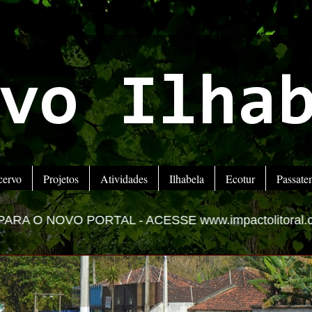
vo Ilha
cervo
Projetos
Atividades
Ilhabela
Ecotur
Passat
AL -
ACESSE www.impactolitoral.com.br