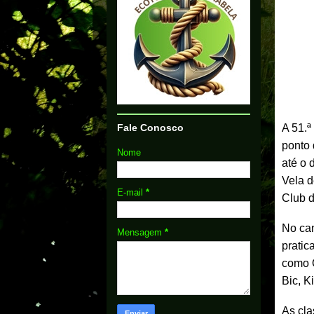
Fale Conosco
A 51.ª
ponto 
Nome
até o 
Vela d
E-mail
*
Club d
No can
Mensagem
*
pratic
como O
Bic, K
As cla