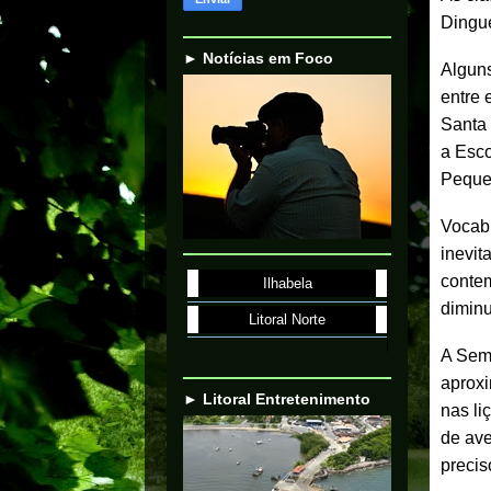
Dingue
► Notícias em Foco
Alguns
entre 
Santa 
a Esco
Peque
Vocabu
inevit
contem
Ilhabela
diminu
Litoral Norte
A Sem
aproxi
► Litoral Entretenimento
nas li
de ave
precis