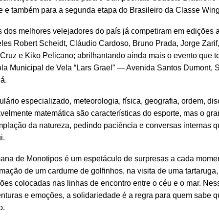
 e também para a segunda etapa do Brasileiro da Classe Wing
 dos melhores velejadores do país já competiram em edições a
eles Robert Scheidt, Cláudio Cardoso, Bruno Prada, Jorge Zarif
Cruz e Kiko Pelicano; abrilhantando ainda mais o evento que 
la Municipal de Vela “Lars Grael” — Avenida Santos Dumont, 
á.
lário especializado, meteorologia, física, geografia, ordem, dis
avelmente matemática são características do esporte, mas o gra
plação da natureza, pedindo paciência e conversas internas 
i.
ana de Monotipos é um espetáculo de surpresas a cada momen
mação de um cardume de golfinhos, na visita de uma tartarug
ções colocadas nas linhas de encontro entre o céu e o mar. Nes
nturas e emoções, a solidariedade é a regra para quem sabe 
o.