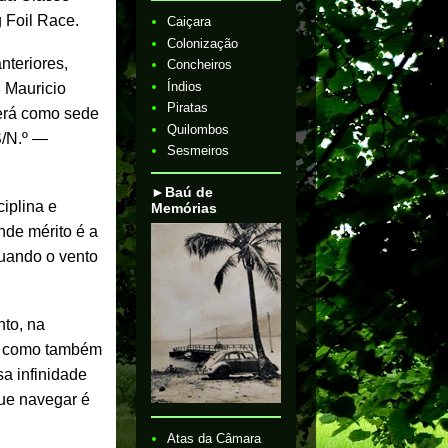
 Foil Race.
Caiçara
Colonização
nteriores,
Concheiros
Índios
, Mauricio
Piratas
terá como sede
Quilombos
S/N.º —
Sesmeiros
►Baú de
ciplina e
Memórias
nde mérito é a
quando o vento
to, na
a, como também
sa infinidade
que navegar é
Atas da Câmara