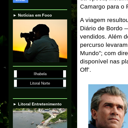
Camargo para o F
► Notícias em Foco
A viagem resulto
Diário de Bordo 
vendidos. Além do
percurso levaram
Mundo”; com dire
disponível nas p
Off’.
Ilhabela
Litoral Norte
► Litoral Entretenimento