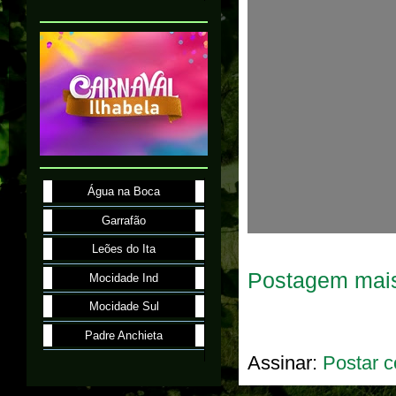
Água na Boca
Garrafão
Leões do Ita
Postagem mais
Mocidade Ind
Mocidade Sul
Padre Anchieta
Assinar:
Postar c