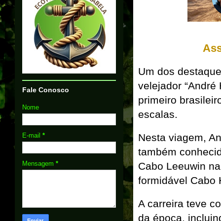
Ass
Um dos destaques
velejador “André
Fale Conosco
primeiro brasile
Nome
escalas.
E-mail
*
Nesta viagem, A
também conhecid
Mensagem
*
Cabo Leeuwin na A
formidável Cabo 
A carreira teve c
da época, inclui