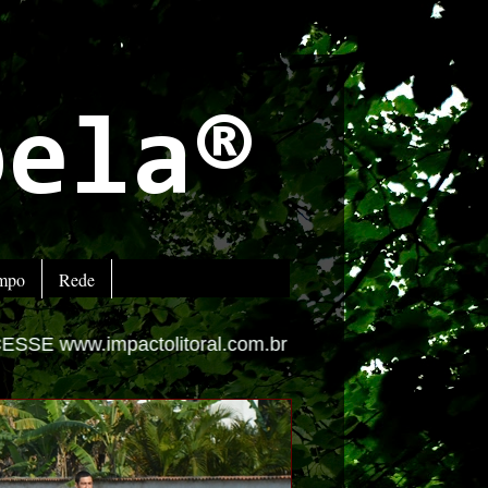
bela®
empo
Rede
ral.com.br