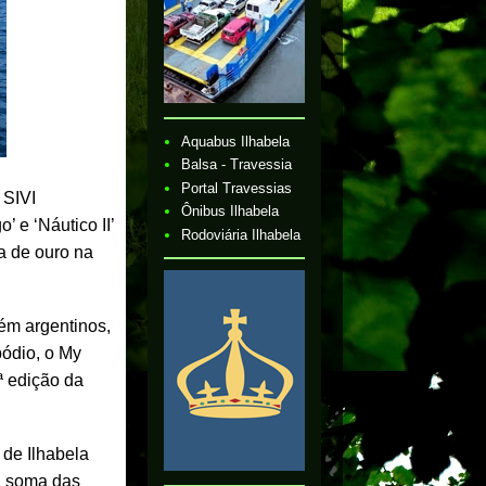
Aquabus Ilhabela
Balsa - Travessia
Portal Travessias
 SIVI
Ônibus Ilhabela
’ e ‘Náutico II’
Rodoviária Ilhabela
a de ouro na
ém argentinos,
pódio, o My
 edição da
 de Ilhabela
 a soma das