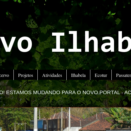
vo Ilha
cervo
Projetos
Atividades
Ilhabela
Ecotur
Passat
DO PARA O NOVO PORTAL -
ACESSE www.impactolito