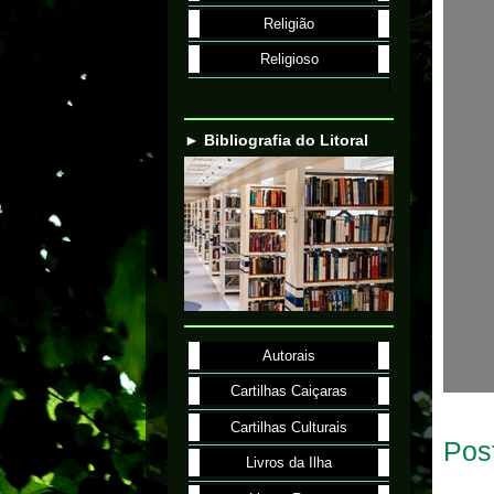
Religião
Religioso
► Bibliografia do Litoral
Autorais
Cartilhas Caiçaras
Cartilhas Culturais
Pos
Livros da Ilha