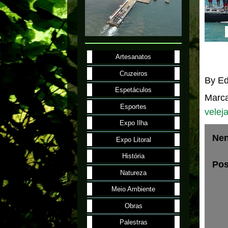
Artesanatos
Cruzeiros
By
Ed
Espetáculos
Marc
Esportes
velej
Expo Ilha
Nen
Expo Litoral
História
Pos
Natureza
Meio Ambiente
Obras
Palestras