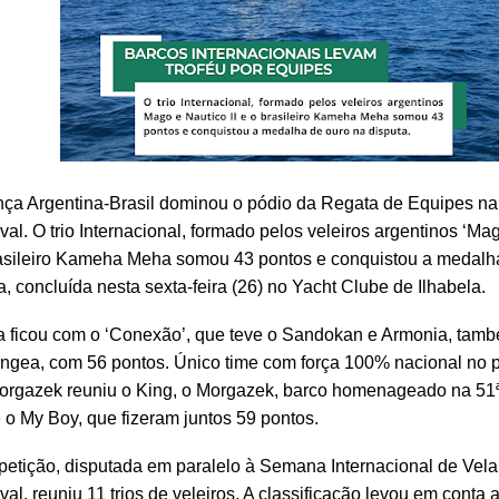
nça Argentina-Brasil dominou o pódio da Regata de Equipes na
al. O trio Internacional, formado pelos veleiros argentinos ‘Mago
asileiro Kameha Meha somou 43 pontos e conquistou a medalh
a, concluída nesta sexta-feira (26) no Yacht Clube de Ilhabela.
a ficou com o ‘Conexão’, que teve o Sandokan e Armonia, tamb
ngea, com 56 pontos. Único time com força 100% nacional no 
orgazek reuniu o King, o Morgazek, barco homenageado na 51ª
e o My Boy, que fizeram juntos 59 pontos.
etição, disputada em paralelo à Semana Internacional de Vela
al, reuniu 11 trios de veleiros. A classificação levou em conta