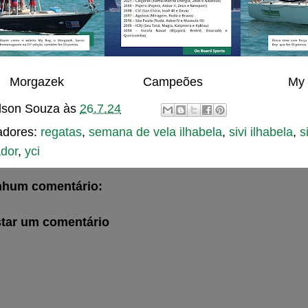
Morgazek
Campeões
My
son Souza
às
26.7.24
adores:
regatas
,
semana de vela ilhabela
,
sivi ilhabela
,
s
ador
,
yci
hum comentário:
tar um comentário