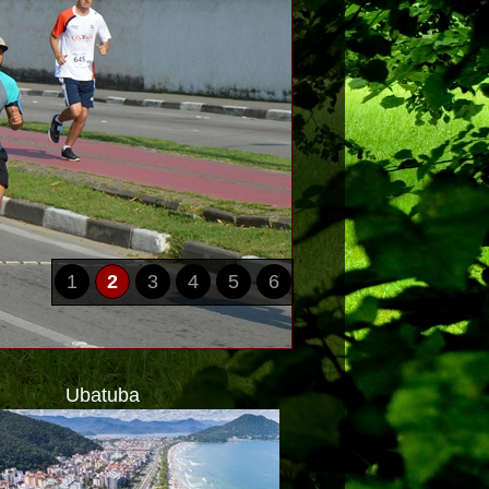
1
2
3
4
5
6
Ubatuba