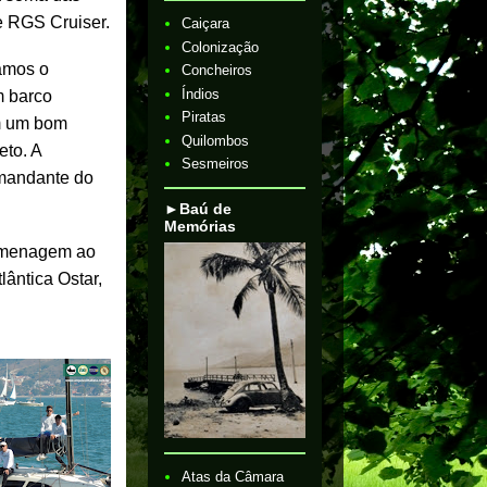
e RGS Cruiser.
Caiçara
Colonização
gamos o
Concheiros
Índios
m barco
Piratas
om um bom
Quilombos
eto. A
Sesmeiros
omandante do
►Baú de
Memórias
homenagem ao
lântica Ostar,
Atas da Câmara