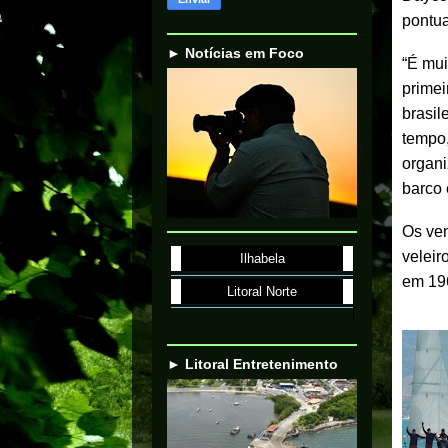
pontu
► Notícias em Foco
“É mui
primei
brasil
tempo,
organi
barco 
Os ven
veleir
Ilhabela
em 19
Litoral Norte
► Litoral Entretenimento