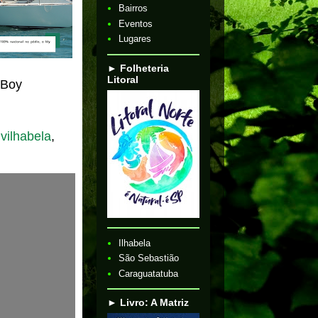
Bairros
Eventos
Lugares
► Folheteria
Litoral
 Boy
ivilhabela
,
Ilhabela
São Sebastião
Caraguatatuba
► Livro: A Matriz