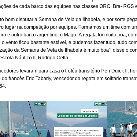
ações de cada barco das equipes nas classes ORC, Bra- RGS 
to bom disputar a Semana de Vela da Ilhabela, e por sorte pe
ro lugar na competição por equipes. Formamos um time com u
eiro e outro barco argentino, o Mago. A regata foi muito boa, c
 o vento ficou bastante estável, e pudemos fazer tudo, tudo corr
zação da Semana de Vela de Ilhabela é muito boa”, disse o c
escola Náutico II, Rodrigo Cella.
cedores levaram para casa o troféu transitório Pen Duick II, 
o do francês Eric Tabarly, vencedor da regata em solitário transat
64.