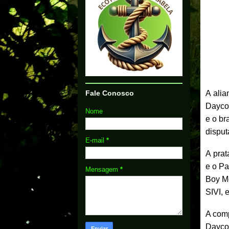
Fale Conosco
A alia
Daycov
Nome
e o br
disput
E-mail
*
A prat
e o Pa
Mensagem
*
Boy M
SIVI, 
A comp
Daycov