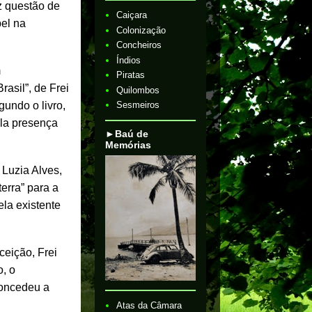
ez questão de
Caiçara
pel na
Colonização
Concheiros
Índios
m
Piratas
rasil”, de Frei
Quilombos
undo o livro,
Sesmeiros
ela presença
►Baú de
Memórias
Luzia Alves,
erra” para a
ela existente
eição, Frei
o, o
concedeu a
Atas da Câmara