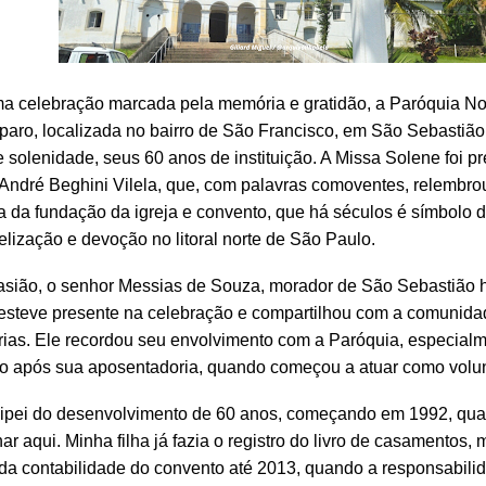
a celebração marcada pela memória e gratidão, a Paróquia N
aro, localizada no bairro de São Francisco, em São Sebastião
 solenidade, seus 60 anos de instituição. A Missa Solene foi pr
André Beghini Vilela, que, com palavras comoventes, relembro
ia da fundação da igreja e convento, que há séculos é símbolo 
lização e devoção no litoral norte de São Paulo.
sião, o senhor Messias de Souza, morador de São Sebastião 
esteve presente na celebração e compartilhou com a comunida
as. Ele recordou seu envolvimento com a Paróquia, especial
o após sua aposentadoria, quando começou a atuar como volun
cipei do desenvolvimento de 60 anos, começando em 1992, qu
har aqui. Minha filha já fazia o registro do livro de casamentos, 
 da contabilidade do convento até 2013, quando a responsabilid