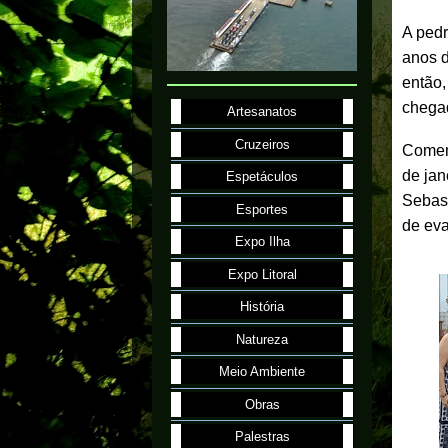
A pedr
anos d
então,
chegad
Artesanatos
Cruzeiros
Comemo
de ja
Espetáculos
Sebast
Esportes
de eva
Expo Ilha
Expo Litoral
História
Natureza
Meio Ambiente
Obras
Palestras