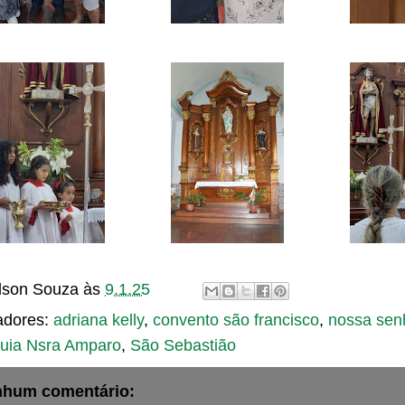
son Souza
às
9.1.25
adores:
adriana kelly
,
convento são francisco
,
nossa sen
uia Nsra Amparo
,
São Sebastião
hum comentário: