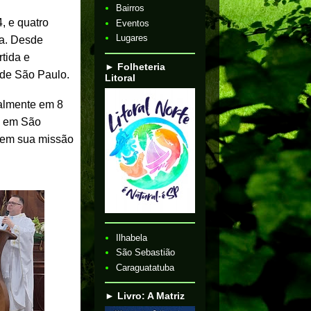
Bairros
, e quatro
Eventos
Lugares
da. Desde
tida e
► Folheteria
 de São Paulo.
Litoral
ialmente em 8
e em São
e em sua missão
Ilhabela
São Sebastião
Caraguatatuba
► Livro: A Matriz