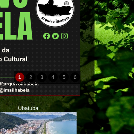
1
2
3
4
5
6
Ubatuba