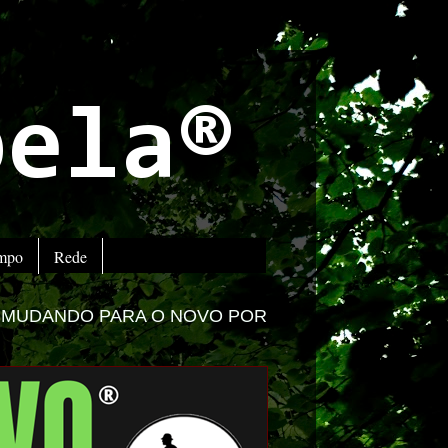
bela®
empo
Rede
O NOVO PORTAL -
ACESSE www.impactolitoral.com.b