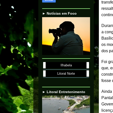
transf
ressal
► Notícias em Foco
contin
Durant
a cong
Basíli
os mor
dos pa
Foi gr
Ilhabela
que, e
Litoral Norte
constr
fosse
Ainda 
► Litoral Entretenimento
Pantal
Govern
licenç