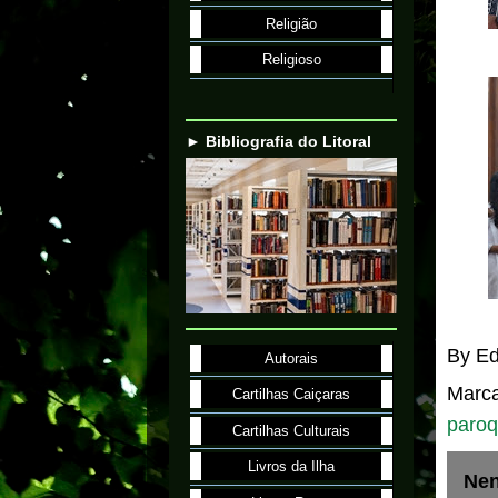
Religião
Religioso
► Bibliografia do Litoral
By
Ed
Autorais
Marc
Cartilhas Caiçaras
paroq
Cartilhas Culturais
Livros da Ilha
Nen