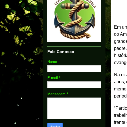
Em um
do Amp
grande
padre 
Fale Conosco
histór
Nome
evange
Na oca
E-mail
*
anos, 
memóri
Mensagem
*
períod
“Parti
trabal
frente