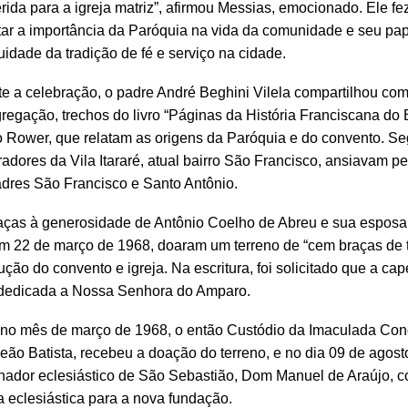
erida para a igreja matriz”, afirmou Messias, emocionado. Ele f
tar a importância da Paróquia na vida da comunidade e seu pa
uidade da tradição de fé e serviço na cidade.
e a celebração, o padre André Beghini Vilela compartilhou co
regação, trechos do livro “Páginas da História Franciscana do B
o Rower, que relatam as origens da Paróquia e do convento. Seg
adores da Vila Itararé, atual bairro São Francisco, ansiavam p
dres São Francisco e Santo Antônio.
aças à generosidade de Antônio Coelho de Abreu e sua esposa 
m 22 de março de 1968, doaram um terreno de “cem braças de t
ução do convento e igreja. Na escritura, foi solicitado que a cap
 dedicada a Nossa Senhora do Amparo.
no mês de março de 1968, o então Custódio da Imaculada Conc
eão Batista, recebeu a doação do terreno, e no dia 09 de agost
ador eclesiástico de São Sebastião, Dom Manuel de Araújo, 
a eclesiástica para a nova fundação.