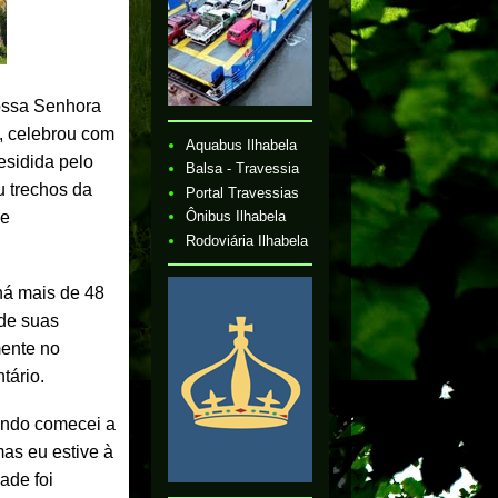
ossa Senhora
, celebrou com
Aquabus Ilhabela
esidida pelo
Balsa - Travessia
u trechos da
Portal Travessias
de
Ônibus Ilhabela
Rodoviária Ilhabela
há mais de 48
de suas
mente no
tário.
ando comecei a
mas eu estive à
ade foi