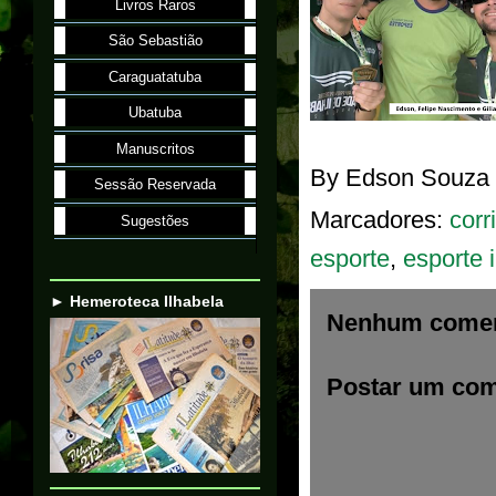
Livros Raros
São Sebastião
Caraguatatuba
Ubatuba
Manuscritos
By
Edson Souza
Sessão Reservada
Marcadores:
corr
Sugestões
esporte
,
esporte 
► Hemeroteca Ilhabela
Nenhum comen
Postar um com