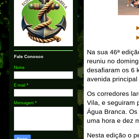
Na sua 46ª ediçã
Fale Conosco
reuniu no doming
Nome
desafiaram os 6 k
avenida principal
E-mail
*
Os corredores la
Vila, e seguiram
Mensagem
*
Água Branca. Os 
uma hora e dez m
Nesta edição o pe