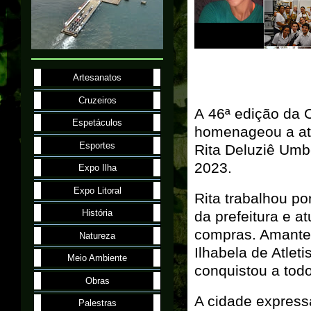
Artesanatos
Cruzeiros
A 46ª edição da 
Espetáculos
homenageou a atl
Esportes
Rita Deluziê Umb
2023.
Expo Ilha
Expo Litoral
Rita trabalhou p
História
da prefeitura e 
compras. Amante 
Natureza
Ilhabela de Atlet
Meio Ambiente
conquistou a todo
Obras
A cidade express
Palestras