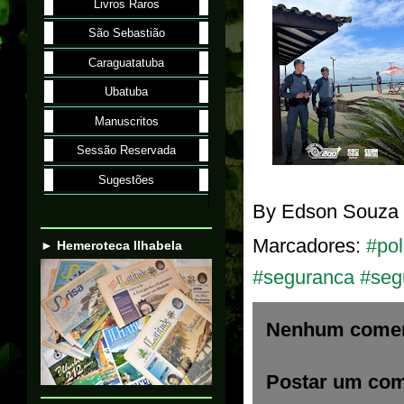
Livros Raros
São Sebastião
Caraguatatuba
Ubatuba
Manuscritos
Sessão Reservada
Sugestões
By
Edson Souza
Marcadores:
#po
► Hemeroteca Ilhabela
#seguranca #seg
Nenhum comen
Postar um com