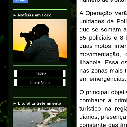
A Operação Verão
► Notícias em Foco
unidades da Polí
que se somam as 
85 policiais e 8
duas motos, inte
movimentação, 
Ilhabela. Essa e
nas zonas mais tu
Ilhabela
em emergências.
Litoral Norte
O principal objet
combater a crim
► Litoral Entretenimento
turístico na re
diários, presenç
constante das ár