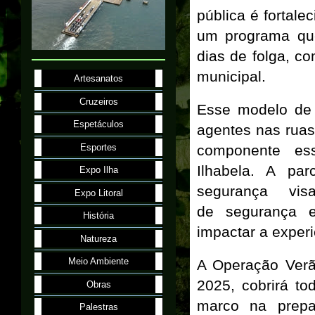
pública é fortal
um programa que
dias de folga, c
municipal.
Artesanatos
Cruzeiros
Esse modelo de 
Espetáculos
agentes nas ruas
Esportes
componente ess
Ilhabela. A pa
Expo Ilha
segurança vi
Expo Litoral
de segurança e
História
impactar a experi
Natureza
Meio Ambiente
A Operação Verã
2025, cobrirá t
Obras
marco na prepa
Palestras