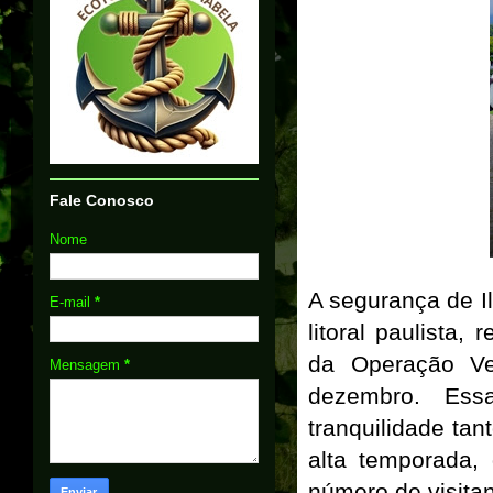
Fale Conosco
Nome
A segurança de I
E-mail
*
litoral paulista,
da Operação Ve
Mensagem
*
dezembro. Ess
tranquilidade tan
alta temporada,
número de visitan