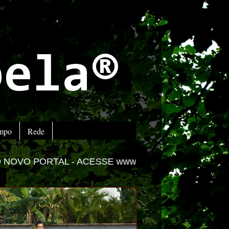
bela®
empo
Rede
ACESSE www.impactolitoral.com.br