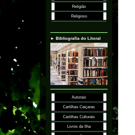
Religião
Religioso
► Bibliografia do Litoral
Autorais
Cartilhas Caiçaras
Cartilhas Culturais
Livros da Ilha