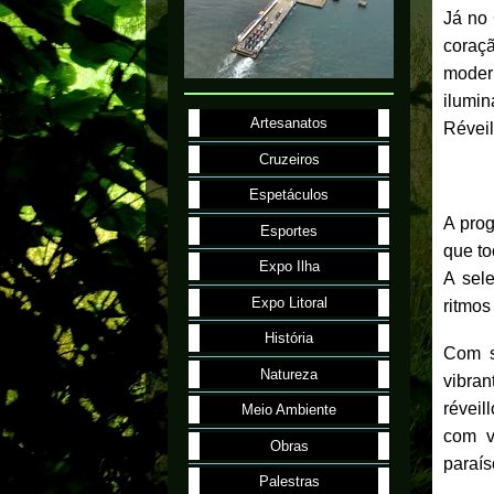
Já no 
coraç
moder
ilumi
Artesanatos
Réveil
Cruzeiros
Espetáculos
A pro
Esportes
que to
Expo Ilha
A sel
Expo Litoral
ritmos
História
Com s
Natureza
vibra
réveil
Meio Ambiente
com v
Obras
paraís
Palestras