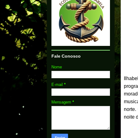
Fale Conosco
Nome
Ilhab
E-mail
*
progr
morad
musica
Mensagem
*
norte.
noite 