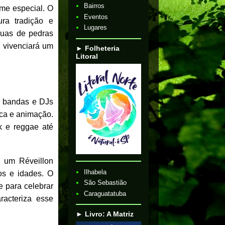
Bairros
rme especial. O
Eventos
ra tradição e
Lugares
ruas de pedras
 vivenciará um
► Folheteria
Litoral
m bandas e DJs
ica e animação.
k e reggae até
e um Réveillon
Ilhabela
os e idades. O
São Sebastião
e para celebrar
Caraguatatuba
racteriza esse
► Livro: A Matriz