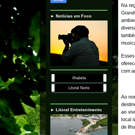
Na reg
Grand
► Notícias em Foco
ambie
divers
també
musica
Esses
oferec
com am
Ilhabela
Litoral Norte
Ao nor
destin
► Litoral Entretenimento
ao viv
local 
de Ilh