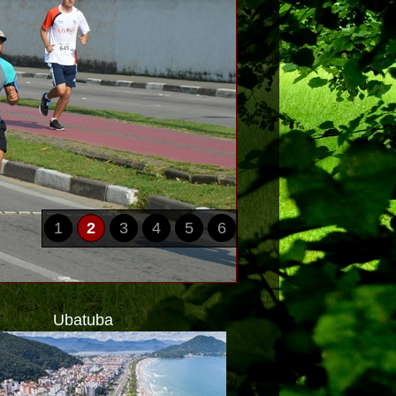
1
2
3
4
5
6
Ubatuba