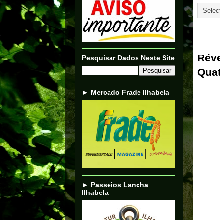
29/12/
Réve
Pesquisar Dados Neste Site
Quat
► Mercado Frade Ilhabela
► Passeios Lancha
Ilhabela