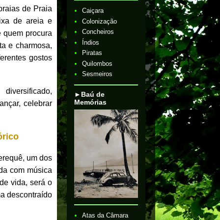
praias de Praia
Caiçara
ixa de areia e
Colonização
Concheiros
e quem procura
Índios
sta e charmosa,
Piratas
erentes gostos
Quilombos
Sesmeiros
iversificado,
►Baú de
Memórias
ançar, celebrar
órico
Perequê, um dos
rada com música
de vida, será o
ma descontraído
Atas da Câmara