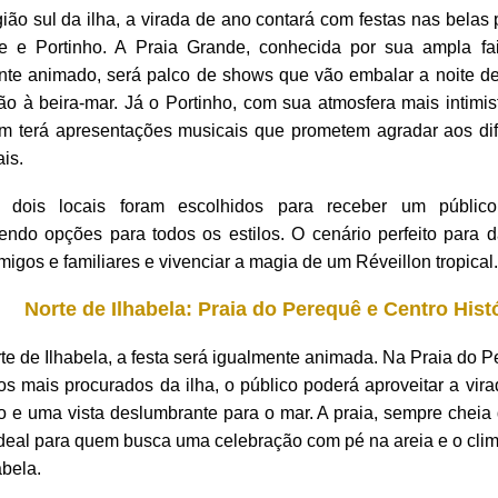
ião sul da ilha, a virada de ano contará com festas nas belas 
e e Portinho. A Praia Grande, conhecida por sua ampla fa
nte animado, será palco de shows que vão embalar a noite d
ão à beira-mar. Já o Portinho, com sua atmosfera mais intimi
m terá apresentações musicais que prometem agradar aos dif
is.
 dois locais foram escolhidos para receber um público d
endo opções para todos os estilos. O cenário perfeito para d
igos e familiares e vivenciar a magia de um Réveillon tropical.
Norte de Ilhabela: Praia do Perequê e Centro Hist
te de Ilhabela, a festa será igualmente animada. Na Praia do 
os mais procurados da ilha, o público poderá aproveitar a vi
o e uma vista deslumbrante para o mar. A praia, sempre cheia 
ideal para quem busca uma celebração com pé na areia e o cli
abela.