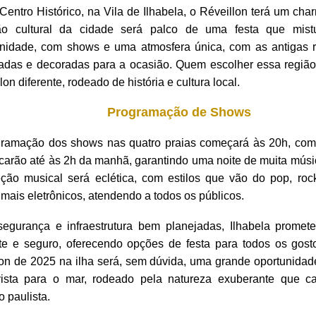
Centro Histórico, na Vila de Ilhabela, o Réveillon terá um cha
ão cultural da cidade será palco de uma festa que mistu
nidade, com shows e uma atmosfera única, com as antigas 
nadas e decoradas para a ocasião. Quem escolher essa região
lon diferente, rodeado de história e cultura local.
Programação de Shows
gramação dos shows nas quatro praias começará às 20h, co
carão até às 2h da manhã, garantindo uma noite de muita mús
eção musical será eclética, com estilos que vão do pop, roc
 mais eletrônicos, atendendo a todos os públicos.
egurança e infraestrutura bem planejadas, Ilhabela promet
nte e seguro, oferecendo opções de festa para todos os gost
lon de 2025 na ilha será, sem dúvida, uma grande oportunidad
ista para o mar, rodeado pela natureza exuberante que ca
o paulista.