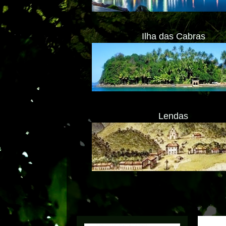
Ilha das Cabras
Lendas
ATENÇ
Transl