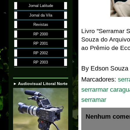
Jornal Latitude
Jornal da Vila
Revistas
Livro "Serramar 
RP 2000
Souza do Arquivo 
RP 2001
ao Prêmio de Ec
RP 2002
RP 2003
By
Edson Souza
Marcadores:
ser
► Audiovisual Litoral Norte
serrarmar caragu
serramar
Nenhum comen