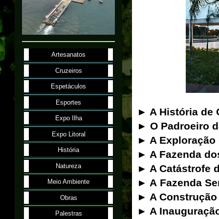
Artesanatos
Cruzeiros
Espetáculos
Esportes
► A História de
Expo Ilha
► O Padroeiro d
Expo Litoral
► A Exploração 
História
► A Fazenda dos
Natureza
► A Catástrofe 
► A Fazenda Se
Meio Ambiente
► A Construção
Obras
► A Inauguraçã
Palestras