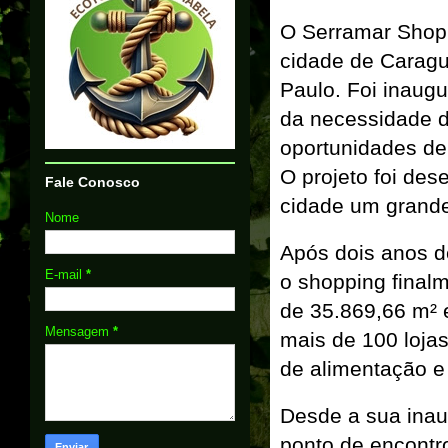
O Serramar Shopp
cidade de Caragua
Paulo. Foi inaug
da necessidade d
oportunidades de
O projeto foi des
Fale Conosco
cidade um grande
Nome
Após dois anos d
E-mail
*
o shopping final
de 35.869,66 m² 
Mensagem
*
mais de 100 lojas
de alimentação e
Desde a sua inau
ponto de encontro