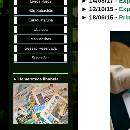
► 14/08/17 -
Exp
Livros Raros
► 12/10/15 -
Exp
São Sebastião
► 18/06/15 -
Pri
Caraguatatuba
Ubatuba
Manuscritos
Sessão Reservada
Sugestões
► Hemeroteca Ilhabela